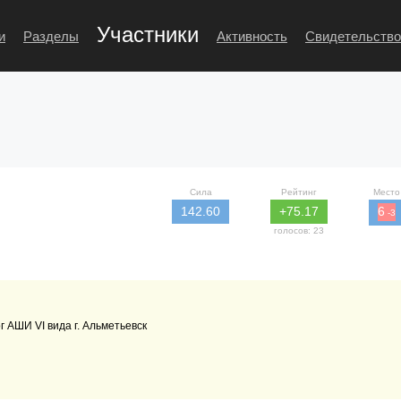
Участники
и
Разделы
Активность
Свидетельство
Сила
Рейтинг
Место
142.60
+75.17
6
-3
голосов: 23
 АШИ VI вида г. Альметьевск