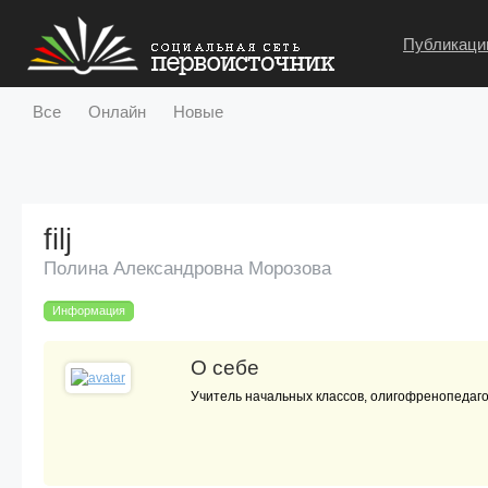
Публикаци
Все
Онлайн
Новые
filj
Полина Александровна Морозова
Информация
О себе
Учитель начальных классов, олигофренопедагог