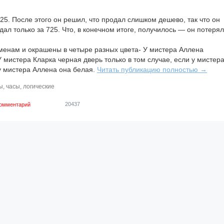
25. После этого он решил, что продал слишком дешево, так что он
дал только за 725. Что, в конечном итоге, получилось — он потерял
менам и окрашены в четыре разных цвета- У мистера Аллена
У мистера Кларка черная дверь только в том случае, если у мистер
 у мистера Аллена она белая.
Читать публикацию полностью →
ы
,
часы
,
логические
20437
комментарий