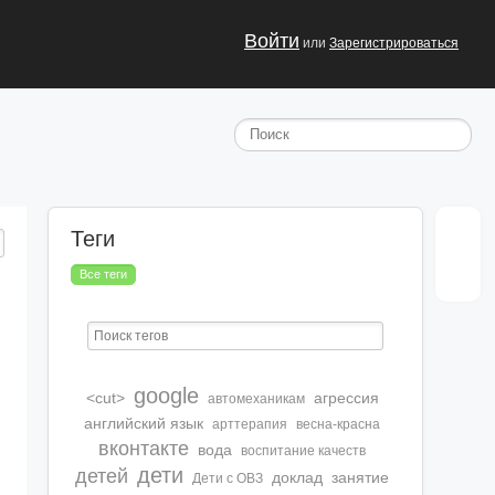
Войти
или
Зарегистрироваться
Теги
Все теги
google
<cut>
агрессия
автомеханикам
английский язык
арттерапия
весна-красна
вконтакте
вода
воспитание качеств
дети
детей
доклад
занятие
Дети с ОВЗ