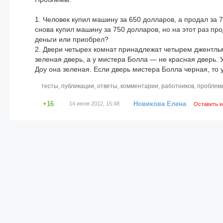
1. Человек купил машину за 650 долларов, а продал за 7
снова купил машину за 750 долларов, но на этот раз про
деньги или приобрел?
2. Двери четырех комнат принадлежат четырем джентль
зеленая дверь, а у мистера Болла — не красная дверь. 
Доу она зеленая. Если дверь мистера Болла черная, то
тесты
,
публикации
,
ответы
,
комментарии
,
работников
,
проблем
+16
Новикова Елена
14 июля 2012, 15:48
Оставить 