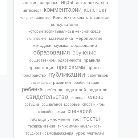
игры
занятия
здоровья
интеллектуалов
комментарии
конспект
интроверт
Конспект открытого занятия
конспект занятия
консультация
которые воспитывались в женской среде
а
математика
мероприятие
логические
методики
музыка
образование
образования
обучение
правила
общественном
одарённости
программа
презентация
проект
публикации
пространство
работников
развития
развиваясь
реабилитация
ребенка
ребенок
родителей
родители
свидетельство
слово
семинар
совушка
социальное здоровье
спорт и игры
сценарий
способностями
тесты
таблица умножения
тест
техника чтения
тип коммуникабельности
урок
трудности самовыражения
учителям