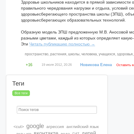
Здоровье школьников находится в прямой зависимости от
правильного чередования нагрузки и отдыха, условий с
здоровьесберегающего пространства школы (ЗПШ), объ
здоровьесберегающих образовательных технологий.
Образную модель ЗПШ предложенную М.В. Аносовой мо
разными цветами, каждый из которых определяет какую-
Эти
Читать публикацию полностью →
пространство
,
растения
,
школы
,
человека
,
учащихся
,
здоровья
+16
Новикова Елена
19 июля 2012, 20:26
Оставить 
Теги
Все теги
google
<cut>
агрессия
английский язык
вконтакте
детей
вода