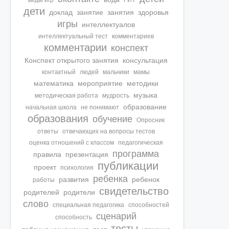
виды игр
ГИТ
дети
доклад
занятие
занятия
здоровья
игры
интеллектуалов
интеллектуальный тест
комментариев
комментарии
конспект
Конспект открытого занятия
консультация
контактный
людей
мальчики
мамы
математика
мероприятие
методики
музыка
методическая работа
мудрость
образование
начальная школа
не понимают
образования
обучение
Опросник
ответы
отвечающих на вопросы тестов
оценка отношений с классом
педагогическая
программа
правила
презентация
публикации
проект
психология
ребенка
развития
ребенок
работы
свидетельство
родителей
родители
слово
специальная педагогика
способностей
сценарий
способность
тесты