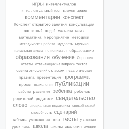
игры
интеллектуалов
интеллектуальный тест
комментариев
комментарии
конспект
Конспект открытого занятия
консультация
контактный
людей
мальчики
мамы
математика
мероприятие
методики
музыка
методическая работа
мудрость
образование
начальная школа
не понимают
образования
обучение
Опросник
ответы
отвечающих на вопросы тестов
оценка отношений с классом
педагогическая
программа
правила
презентация
публикации
проект
психология
ребенка
развития
ребенок
работы
свидетельство
родителей
родители
слово
специальная педагогика
способностей
сценарий
способность
тесты
таблица умножения
тест
уважение
школа
урок
школы
экология
часы
эмоции