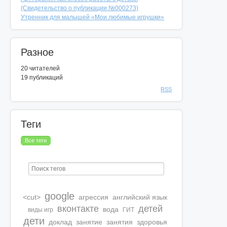
(Свидетельство о публикации №000273)
Утренник для малышей «Мои любимые игрушки»
Разное
20
читателей
19 публикаций
RSS
Теги
Все теги
google
<cut>
агрессия
английский язык
вконтакте
детей
вода
виды игр
ГИТ
дети
доклад
занятие
занятия
здоровья