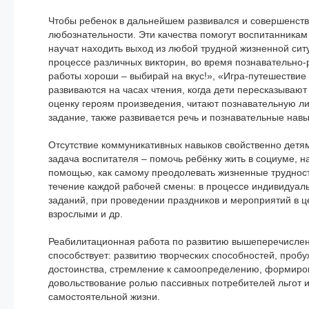
Чтобы ребенок в дальнейшем развивался и совершенство
любознательности. Эти качества помогут воспитанникам
научат находить выход из любой трудной жизненной сит
процессе различных викторин, во время познавательно-
работы хороши – выбирай на вкус!», «Игра-путешествие 
развиваются на часах чтения, когда дети пересказывают
оценку героям произведения, читают познавательную ли
задание, также развивается речь и познавательные навы
Отсутствие коммуникативных навыков свойственно дет
задача воспитателя – помочь ребёнку жить в социуме, на
помощью, как самому преодолевать жизненные трудност
течение каждой рабочей смены: в процессе индивидуаль
заданий, при проведении праздников и мероприятий в ц
взрослыми и др.
Реабилитационная работа по развитию вышеперечислен
способствует: развитию творческих способностей, проб
достоинства, стремление к самоопределению, формиров
довольствование ролью пассивных потребителей льгот и
самостоятельной жизни.