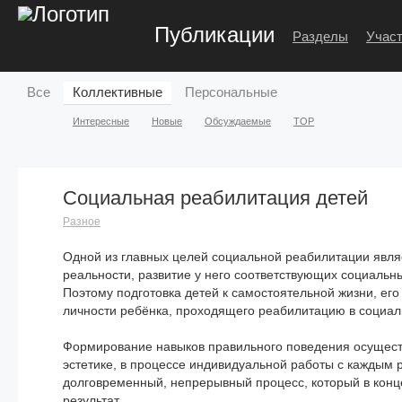
Публикации
Разделы
Участ
Все
Коллективные
Персональные
Интересные
Новые
Обсуждаемые
TOP
Социальная реабилитация детей
Разное
Одной из главных целей социальной реабилитации явля
реальности, развитие у него соответствующих социаль
Поэтому подготовка детей к самостоятельной жизни, е
личности ребёнка, проходящего реабилитацию в социа
Формирование навыков правильного поведения осуществ
эстетике, в процессе индивидуальной работы с каждым 
долговременный, непрерывный процесс, который в конц
результат.