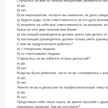
Случалось ли вам по личной инициативе заниматься орг
а) да,
б) нет.
Если мероприятие, которое вы наметили, не дало ожидае
а) будете рады, если ответственность за это дело возлож
б) возьмете на себя всю ответственность за решение, к
Какое из этих двух мнений вам ближе:
а) настоящий руководитель должен уметь сам делать то д
б) настоящий руководитель должен только уметь руковод
С кем вы предпочитаете работать?
а) с покорными людьми,
б) со строптивыми людьми.
Стараетесь ли вы избегать острых дискуссий?
а) да,
б) нет.
Когда вы были ребенком, часто ли вы сталкивались с вл
а) да,
б) нет.
Умеете ли вы в дискуссии на профессиональную тему пр
а) да,
б) нет.
Представьте себе такую сцену: во время прогулки с дру
принимать решение. Как вы поступите?