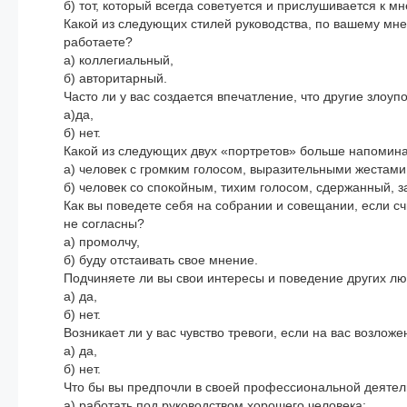
б) тот, который всегда советуется и прислушивается к м
Какой из следующих стилей руководства, по вашему мне
работаете?
а) коллегиальный,
б) авторитарный.
Часто ли у вас создается впечатление, что другие злоу
а)да,
б) нет.
Какой из следующих двух «портретов» больше напомина
а) человек с громким голосом, выразительными жестами,
б) человек со спокойным, тихим голосом, сдержанный, 
Как вы поведете себя на собрании и совещании, если с
не согласны?
а) промолчу,
б) буду отстаивать свое мнение.
Подчиняете ли вы свои интересы и поведение других лю
а) да,
б) нет.
Возникает ли у вас чувство тревоги, если на вас возлож
а) да,
б) нет.
Что бы вы предпочли в своей профессиональной деятел
а) работать под руководством хорошего человека;