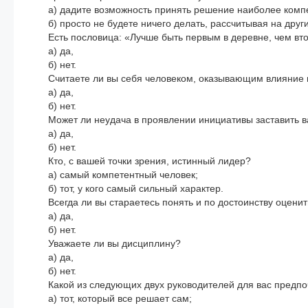
а) дадите возможность принять решение наиболее компе
б) просто не будете ничего делать, рассчитывая на други
Есть пословица: «Лучше быть первым в деревне, чем вт
а) да,
б) нет.
Считаете ли вы себя человеком, оказывающим влияние 
а) да,
б) нет.
Может ли неудача в проявлении инициативы заставить в
а) да,
б) нет.
Кто, с вашей точки зрения, истинный лидер?
а) самый компетентный человек;
б) тот, у кого самый сильный характер.
Всегда ли вы стараетесь понять и по достоинству оцени
а) да,
б) нет.
Уважаете ли вы дисциплину?
а) да,
б) нет.
Какой из следующих двух руководителей для вас предп
а) тот, который все решает сам;