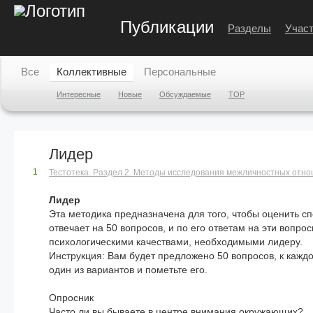
Публикации
Разделы
Участ
Все
Коллективные
Персональные
Интересные
Новые
Обсуждаемые
TOP
Лидер
1
Тестотека. Раздел 2. Методы исследования межличностных отнош
Лидер
Эта методика предназначена для того, чтобы оценить с
отвечает на 50 вопросов, и по его ответам на эти вопр
психологическими качествами, необходимыми лидеру.
Инструкция: Вам будет предложено 50 вопросов, к каждо
один из вариантов и пометьте его.
Опросник
Часто ли вы бываете в центре внимания окружающих?