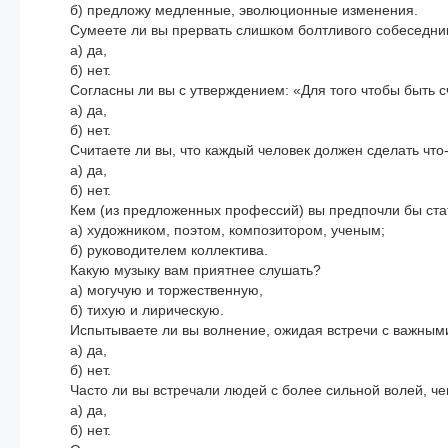
б) предложу медленные, эволюционные изменения.
Сумеете ли вы прервать слишком болтливого собеседни
а) да,
б) нет.
Согласны ли вы с утверждением: «Для того чтобы быть 
а) да,
б) нет.
Считаете ли вы, что каждый человек должен сделать ч
а) да,
б) нет.
Кем (из предложенных профессий) вы предпочли бы ста
а) художником, поэтом, композитором, ученым;
б) руководителем коллектива.
Какую музыку вам приятнее слушать?
а) могучую и торжественную,
б) тихую и лирическую.
Испытываете ли вы волнение, ожидая встречи с важны
а) да,
б) нет.
Часто ли вы встречали людей с более сильной волей, ч
а) да,
б) нет.