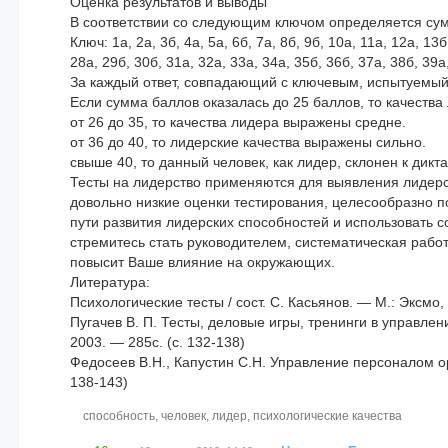
Оценка результатов и выводы
В соответствии со следующим ключом определяется су
Ключ: 1а, 2а, 3б, 4а, 5а, 6б, 7а, 8б, 9б, 10а, 11а, 12а, 13
28а, 29б, 30б, 31а, 32а, 33а, 34а, 35б, 36б, 37а, 38б, 39а
За каждый ответ, совпадающий с ключевым, испытуемый 
Если сумма баллов оказалась до 25 баллов, то качеств
от 26 до 35, то качества лидера выражены средне.
от 36 до 40, то лидерские качества выражены сильно.
свыше 40, то данный человек, как лидер, склонен к дикта
Тесты на лидерство применяются для выявления лидер
довольно низкие оценки тестирования, целесообразно 
пути развития лидерских способностей и использовать 
стремитесь стать руководителем, систематическая работ
повысит Ваше влияние на окружающих.
Литература:
Психологические тесты / сост. С. Касьянов. — М.: Эксмо, 
Пугачев В. П. Тесты, деловые игры, тренинги в управлен
2003. — 285с. (с. 132-138)
Федосеев В.Н., Капустин С.Н. Управление персоналом ор
138-143)
способность
,
человек
,
лидер
,
психологические качества