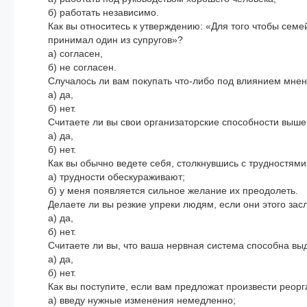
б) работать независимо.
Как вы относитесь к утверждению: «Для того чтобы сем
принимал один из супругов»?
а) согласен,
б) не согласен.
Случалось ли вам покупать что-либо под влиянием мнен
а) да,
б) нет.
Считаете ли вы свои организаторские способности выше
а) да,
б) нет.
Как вы обычно ведете себя, столкнувшись с трудностями
а) трудности обескураживают;
б) у меня появляется сильное желание их преодолеть.
Делаете ли вы резкие упреки людям, если они этого за
а) да,
б) нет.
Считаете ли вы, что ваша нервная система способна вы
а) да,
б) нет.
Как вы поступите, если вам предложат произвести рео
а) введу нужные изменения немедленно;