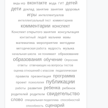
вконтакте
детей
вода
виды игр
ГИТ
дети
доклад
занятие
занятия
здоровья
игры
интеллектуалов
интеллектуальный тест
комментариев
комментарии
конспект
Конспект открытого занятия
консультация
контактный
людей
мальчики
мамы
математика
мероприятие
методики
музыка
методическая работа
мудрость
образование
начальная школа
не понимают
образования
обучение
Опросник
ответы
отвечающих на вопросы тестов
оценка отношений с классом
педагогическая
программа
правила
презентация
публикации
проект
психология
ребенка
развития
ребенок
работы
свидетельство
родителей
родители
слово
специальная педагогика
способностей
сценарий
способность