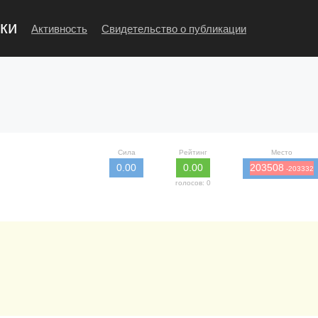
ки
Активность
Свидетельство о публикации
Сила
Рейтинг
Место
0.00
0.00
203508
-203332
голосов: 0