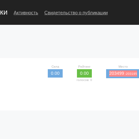
ки
Активность
Свидетельство о публикации
Сила
Рейтинг
Место
0.00
0.00
203499
-203195
голосов: 0