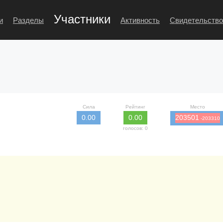
Участники
и
Разделы
Активность
Свидетельство
Сила
Рейтинг
Место
0.00
0.00
203501
-203310
голосов: 0