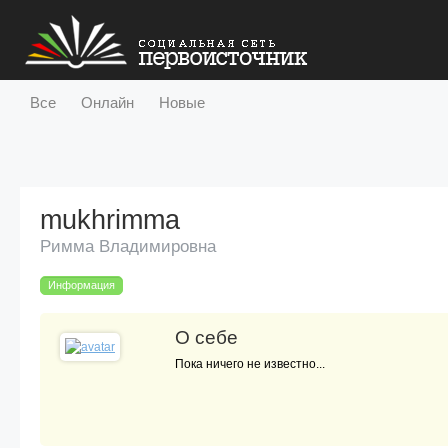
Все
Онлайн
Новые
Участники
Публикации
Разделы
Активность
С
mukhrimma
Римма Владимировна
Информация
О себе
Пока ничего не известно...