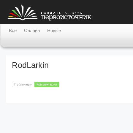
Все
Онлайн
Новые
Участники
Публикации
Разделы
Активность
С
RodLarkin
Публикации
Комментарии