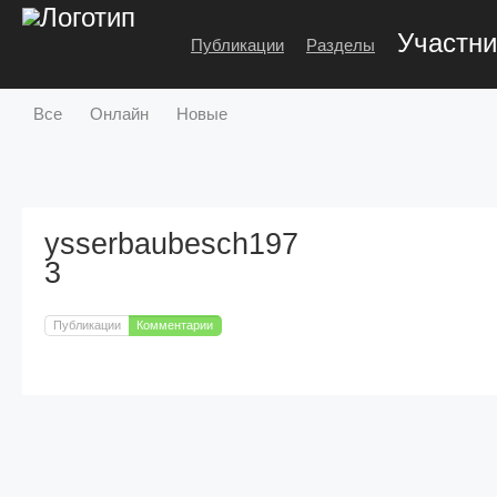
Участни
Публикации
Разделы
Все
Онлайн
Новые
ysserbaubesch197
3
Публикации
Комментарии