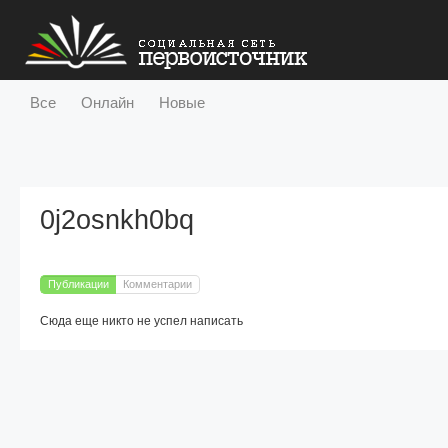
Все
Онлайн
Новые
Участники
Публикации
Разделы
Активность
С
0j2osnkh0bq
Публикации
Комментарии
Сюда еще никто не успел написать