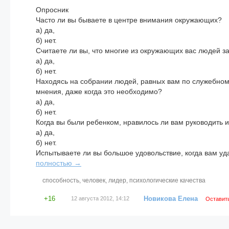
Опросник
Часто ли вы бываете в центре внимания окружающих?
а) да,
б) нет.
Считаете ли вы, что многие из окружающих вас людей 
а) да,
б) нет.
Находясь на собрании людей, равных вам по служебном
мнения, даже когда это необходимо?
а) да,
б) нет.
Когда вы были ребенком, нравилось ли вам руководить 
а) да,
б) нет.
Испытываете ли вы большое удовольствие, когда вам уда
полностью →
способность
,
человек
,
лидер
,
психологические качества
+16
Новикова Елена
12 августа 2012, 14:12
Оставит